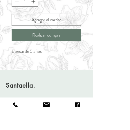
Agregar al carrito
Realizar compra
Bonsai de 5 años
Santaella.
Shop
FAQ
About
Shipping & Returns
Journal
Store Policy
Contact